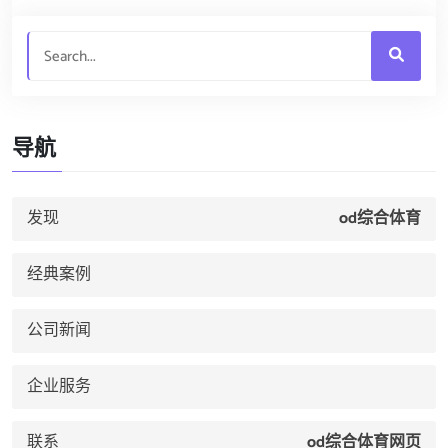
导航
发现
od综合体育
经典案例
公司新闻
企业服务
联系
od综合体育网页