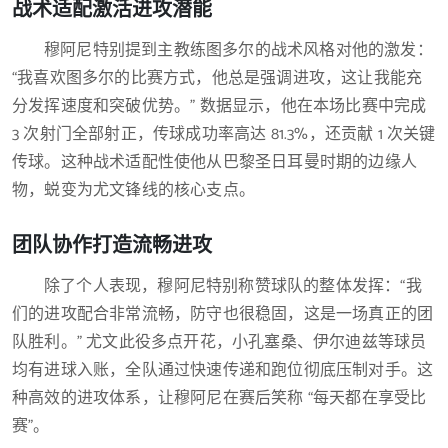
战术适配激活进攻潜能
穆阿尼特别提到主教练图多尔的战术风格对他的激发：
“我喜欢图多尔的比赛方式，他总是强调进攻，这让我能充
分发挥速度和突破优势。” 数据显示，他在本场比赛中完成
3 次射门全部射正，传球成功率高达 81.3%，还贡献 1 次关键
传球。这种战术适配性使他从巴黎圣日耳曼时期的边缘人
物，蜕变为尤文锋线的核心支点。
团队协作打造流畅进攻
除了个人表现，穆阿尼特别称赞球队的整体发挥：“我
们的进攻配合非常流畅，防守也很稳固，这是一场真正的团
队胜利。” 尤文此役多点开花，小孔塞桑、伊尔迪兹等球员
均有进球入账，全队通过快速传递和跑位彻底压制对手。这
种高效的进攻体系，让穆阿尼在赛后笑称 “每天都在享受比
赛”。