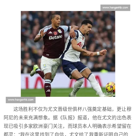
这场胜利不仅为尤文晋级世俱杯八强奠定基础，更让穆
阿尼的未来充满想象。据《队报》报道，他在尤文的出色表
现已吸引多家欧洲豪门关注，而球员本人明确表示希望留在
都灵：“我在这里找到了自信，尤文给了我重新证明自己的