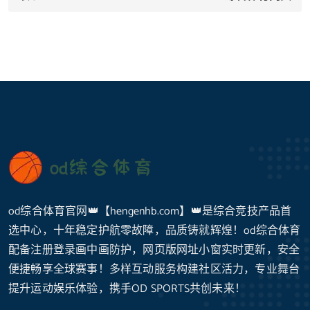
od综合体育官网👑【hengenhb.com】👑是综合竞技产品首
选中心，十年稳定护航零故障，品质铸就辉煌！od综合体育
配备注册登录画中画防护，网页版网址小窗实时更新，安全
便捷畅享全球赛事！多样互动服务构建社区活力，专业舞台
提升运动娱乐体验，携手OD SPORTS共创未来！