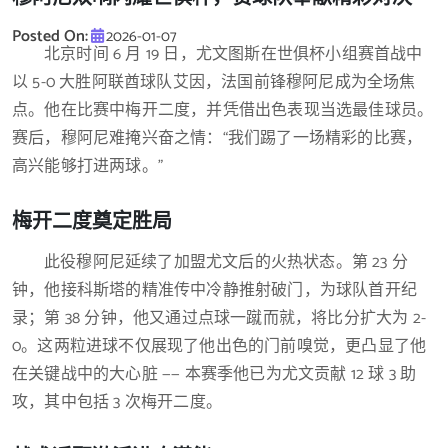
Posted On:
2026-01-07
北京时间 6 月 19 日，尤文图斯在世俱杯小组赛首战中
以 5-0 大胜阿联酋球队艾因，法国前锋穆阿尼成为全场焦
点。他在比赛中梅开二度，并凭借出色表现当选最佳球员。
赛后，穆阿尼难掩兴奋之情：“我们踢了一场精彩的比赛，
高兴能够打进两球。”
梅开二度奠定胜局
此役穆阿尼延续了加盟尤文后的火热状态。第 23 分
钟，他接科斯塔的精准传中冷静推射破门，为球队首开纪
录；第 38 分钟，他又通过点球一蹴而就，将比分扩大为 2-
0。这两粒进球不仅展现了他出色的门前嗅觉，更凸显了他
在关键战中的大心脏 —— 本赛季他已为尤文贡献 12 球 3 助
攻，其中包括 3 次梅开二度。