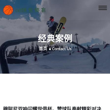
经典案例
首页
Contact Us
穆阿尼双响闪耀世俱杯，赞球队奉献精彩对决