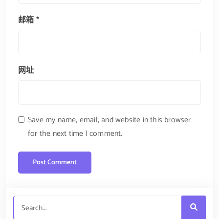
邮箱
*
网址
Save my name, email, and website in this browser
for the next time I comment.