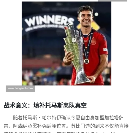
战术意义：填补托马斯离队真空
随着托马斯・帕尔特伊确认今夏自由身加盟加拉塔萨
雷，阿森纳亟需补强后腰位置。苏比门迪的到来不仅能直接