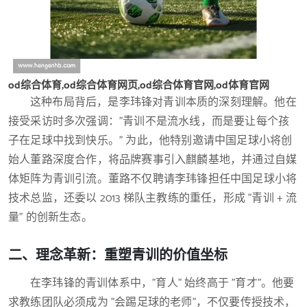
od综合体育,od综合体育网页,od综合体育官网,od体育官网
这种布局背后，是李玮锋对青训本质的深刻理解。他在
接受采访时多次强调："青训不是流水线，而是要让每个孩
子在足球中找到快乐。" 为此，他特别邀请中国足球小将创
始人董路深度合作，将品牌赛事引入麒麟基地，并通过自媒
体矩阵为青训引流。董路不仅聘请李玮锋担任中国足球小将
技术总监，还委以 2013 梯队主教练的重任，形成 "青训 + 流
量" 的创新生态。
二、理念革新：重塑青训的价值坐标
在李玮锋的青训体系中，"育人" 始终高于 "育才"。他要
求教练团队必须成为 "会踢足球的老师"，不仅要传授技术，