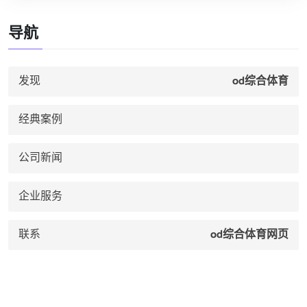
导航
发现
od综合体育
经典案例
公司新闻
企业服务
联系
od综合体育网页