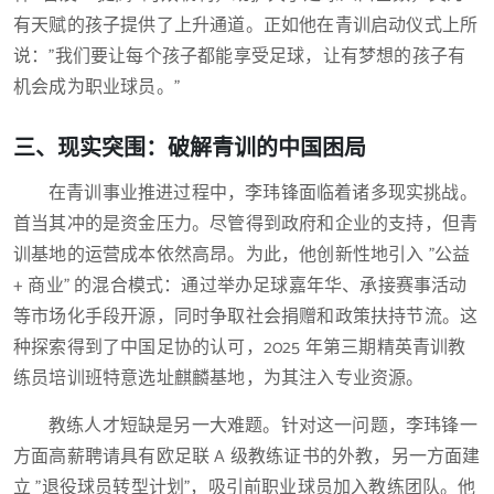
有天赋的孩子提供了上升通道。正如他在青训启动仪式上所
说："我们要让每个孩子都能享受足球，让有梦想的孩子有
机会成为职业球员。"
三、现实突围：破解青训的中国困局
在青训事业推进过程中，李玮锋面临着诸多现实挑战。
首当其冲的是资金压力。尽管得到政府和企业的支持，但青
训基地的运营成本依然高昂。为此，他创新性地引入 "公益
+ 商业" 的混合模式：通过举办足球嘉年华、承接赛事活动
等市场化手段开源，同时争取社会捐赠和政策扶持节流。这
种探索得到了中国足协的认可，2025 年第三期精英青训教
练员培训班特意选址麒麟基地，为其注入专业资源。
教练人才短缺是另一大难题。针对这一问题，李玮锋一
方面高薪聘请具有欧足联 A 级教练证书的外教，另一方面建
立 "退役球员转型计划"，吸引前职业球员加入教练团队。他