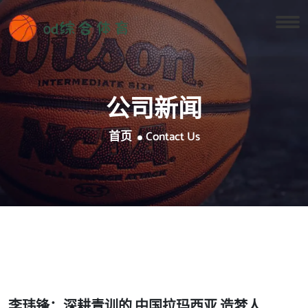
公司新闻
首页
Contact Us
李玮锋：深耕青训的 中国拉玛西亚 造梦人