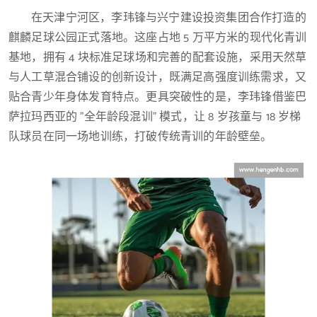
在天津宁河区，李玮锋与兴宁建设投资集团合作打造的
麒麟足球公园正式落地。这座占地 5 万平方米的现代化青训
基地，拥有 4 块标准足球场和完善的配套设施，采用天然草
与人工草混合铺设的创新设计，既满足高强度训练需求，又
贴合青少年身体发育特点。更具突破性的是，李玮锋借鉴巴
萨拉玛西亚的 "全年龄段混训" 模式，让 8 岁孩童与 18 岁梯
队球员在同一场地训练，打破传统青训的年龄壁垒。