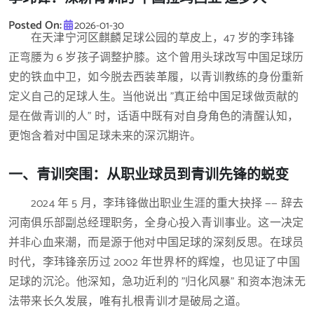
Posted On:
2026-01-30
在天津宁河区麒麟足球公园的草皮上，47 岁的李玮锋
正弯腰为 6 岁孩子调整护膝。这个曾用头球改写中国足球历
史的铁血中卫，如今脱去西装革履，以青训教练的身份重新
定义自己的足球人生。当他说出 "真正给中国足球做贡献的
是在做青训的人" 时，话语中既有对自身角色的清醒认知，
更饱含着对中国足球未来的深沉期许。
一、青训突围：从职业球员到青训先锋的蜕变
2024 年 5 月，李玮锋做出职业生涯的重大抉择 —— 辞去
河南俱乐部副总经理职务，全身心投入青训事业。这一决定
并非心血来潮，而是源于他对中国足球的深刻反思。在球员
时代，李玮锋亲历过 2002 年世界杯的辉煌，也见证了中国
足球的沉沦。他深知，急功近利的 "归化风暴" 和资本泡沫无
法带来长久发展，唯有扎根青训才是破局之道。